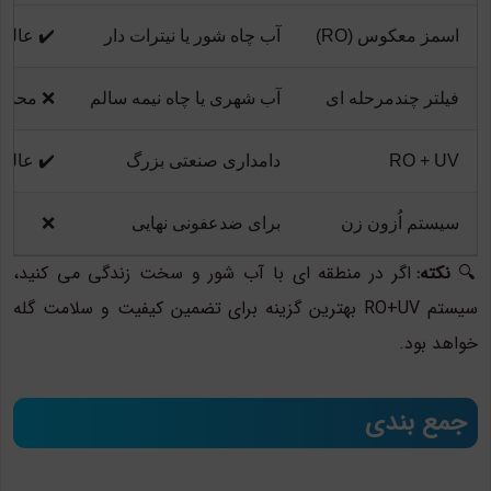
اسمز معکوس (RO)
آب چاه شور یا نیترات دار
✔️ عالی
فیلتر چندمرحله ای
آب شهری یا چاه نیمه سالم
❌ محدود
RO + UV
دامداری صنعتی بزرگ
✔️ عالی
سیستم اُزون زن
برای ضدعفونی نهایی
❌
🔍
نکته:
اگر در منطقه ای با آب شور و سخت زندگی می کنید،
سیستم RO+UV بهترین گزینه برای تضمین کیفیت و سلامت گله
خواهد بود.
جمع بندی