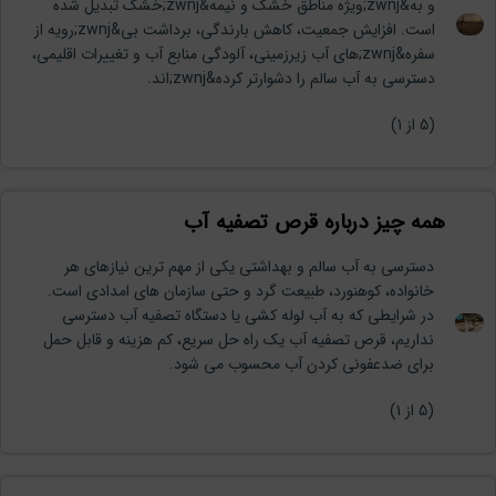
معمولا در لحظه پاسخگوی شما
و به&zwnj;ویژه مناطق خشک و نیمه&zwnj;خشک تبدیل شده
هستیم.
است. افزایش جمعیت، کاهش بارندگی، برداشت بی&zwnj;رویه از
سفره&zwnj;های آب زیرزمینی، آلودگی منابع آب و تغییرات اقلیمی،
دسترسی به آب سالم را دشوارتر کرده&zwnj;اند.
(
5
از 1)
همه چیز درباره قرص تصفیه آب
دسترسی به آب سالم و بهداشتی یکی از مهم ترین نیازهای هر
خانواده، کوهنورد، طبیعت گرد و حتی سازمان های امدادی است.
در شرایطی که به آب لوله کشی یا دستگاه تصفیه آب دسترسی
نداریم، قرص تصفیه آب یک راه حل سریع، کم هزینه و قابل حمل
برای ضدعفونی کردن آب محسوب می شود.
(
5
از 1)