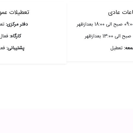
عات عادی
تعطیلات عم
دفتر مرکزی:
تعط
کارگاه:
فعال
عه:
تعطیل
پشتیبانی:
فعا