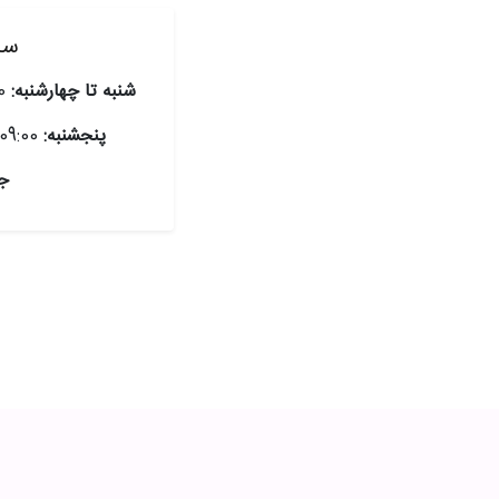
سا
شنبه تا چهارشنبه:
09:00 صبح الی 18:00 بعدازظهر
پنجشنبه:
09:00 صبح الی 13:00 بعدازظهر
جم