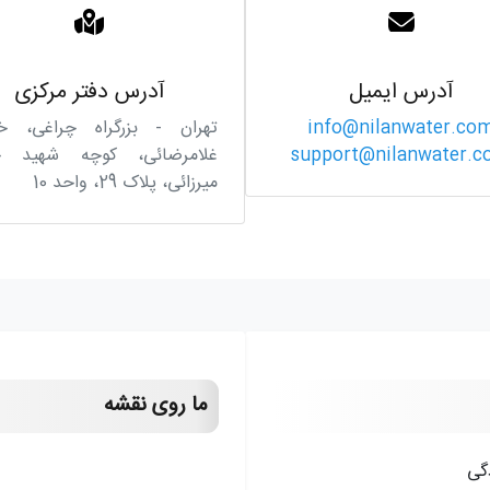
آدرس ایمیل
آدرس دفتر مرکزی
info@nilanwater.co
تهران - بزرگراه چراغی، خی
support@nilanwater.
غلامرضائی، کوچه شهید حن
میرزائی، پلاک 29، واحد 10
ما روی نقشه
دگی