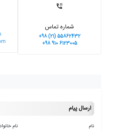
شماره تماس
m
+98 (21) 55862432
com
+98 910 6123005
ارسال پیام
نام
نام خانوا