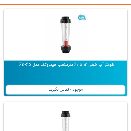
فلومتر آب خطی 12 تا 60 مترمکعب هیدروتک مدل LZs-65
موجود - تماس بگیرید