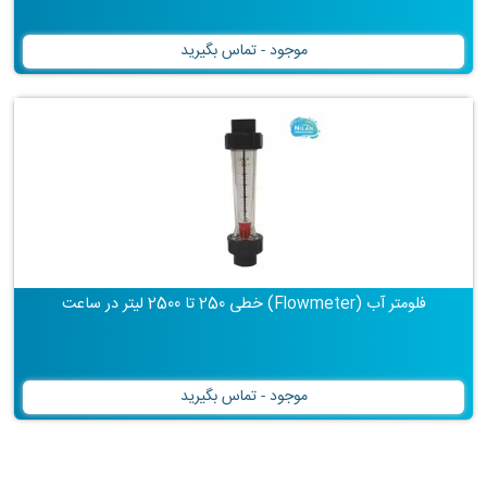
موجود - تماس بگیرید
فلومتر آب (Flowmeter) خطی 250 تا 2500 لیتر در ساعت
موجود - تماس بگیرید