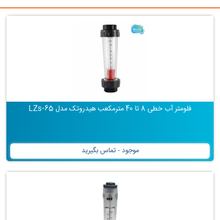
فلومتر آب خطی 8 تا 40 مترمکعب هیدروتک مدل LZs-65
موجود - تماس بگیرید