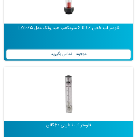
فلومتر آب خطی 1.6 تا 6 مترمکعب هیدروتک مدل LZs-65
موجود - تماس بگیرید
فلومتر آب تابلویی 20 گالن