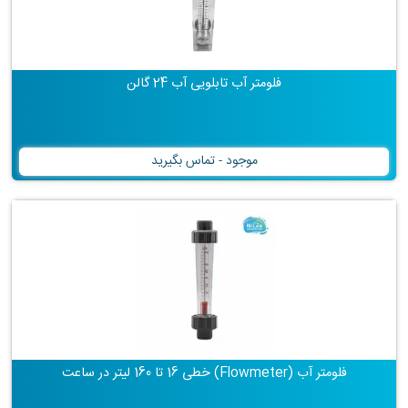
فلومتر آب تابلویی آب 24 گالن
موجود - تماس بگیرید
فلومتر آب (Flowmeter) خطی 16 تا 160 لیتر در ساعت