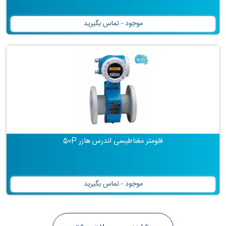
موجود - تماس بگیرید
فلومتر مغناطیسی اندرس هازر 50P
موجود - تماس بگیرید