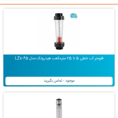
فلومتر آب خطی 5 تا 25 مترمکعب هیدروتک مدل LZs-65
موجود - تماس بگیرید