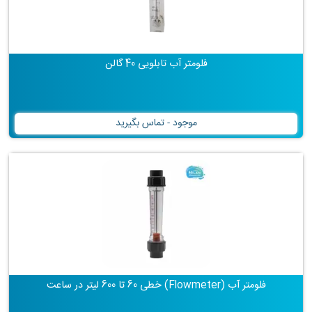
فلومتر آب تابلویی 40 گالن
موجود - تماس بگیرید
فلومتر آب (Flowmeter) خطی 60 تا 600 لیتر در ساعت