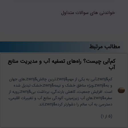
خواندنی های سوالات متداول
مطالب مرتبط
کم‌آبی چیست؟ راه‌های تصفیه آب و مدیریت منابع
آب
کم&zwnj;آبی به یکی از مهم&zwnj;ترین چالش&zwnj;های جهان
و به&zwnj;ویژه مناطق خشک و نیمه&zwnj;خشک تبدیل شده
است. افزایش جمعیت، کاهش بارندگی، برداشت بی&zwnj;رویه از
سفره&zwnj;های آب زیرزمینی، آلودگی منابع آب و تغییرات اقلیمی،
دسترسی به آب سالم را دشوارتر کرده&zwnj;اند.
(
5
از 1)