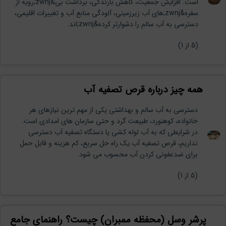
است. افزایش جمعیت، کاهش بارندگی، برداشت بی&zwnj;رویه از
سفره&zwnj;های آب زیرزمینی، آلودگی منابع آب و تغییرات اقلیمی،
دسترسی به آب سالم را دشوارتر کرده&zwnj;اند.
(
5
از 1)
همه چیز درباره قرص تصفیه آب
دسترسی به آب سالم و بهداشتی یکی از مهم ترین نیازهای هر
خانواده، کوهنورد، طبیعت گرد و حتی سازمان های امدادی است.
در شرایطی که به آب لوله کشی یا دستگاه تصفیه آب دسترسی
نداریم، قرص تصفیه آب یک راه حل سریع، کم هزینه و قابل حمل
برای ضدعفونی کردن آب محسوب می شود.
(
5
از 1)
پرشر وسل (محفظه ممبران) چیست؟ راهنمای جامع