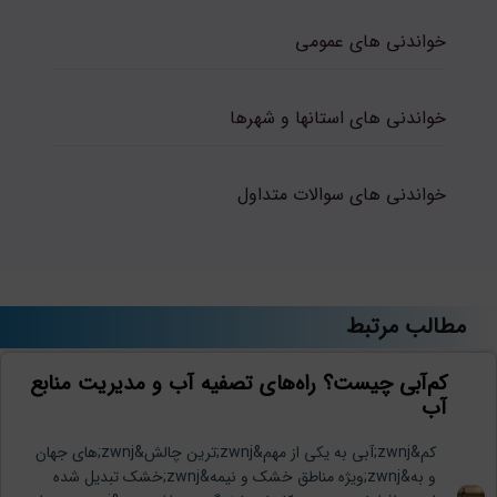
خواندنی های عمومی
خواندنی های استانها و شهرها
خواندنی های سوالات متداول
مطالب مرتبط
کم‌آبی چیست؟ راه‌های تصفیه آب و مدیریت منابع
آب
کم&zwnj;آبی به یکی از مهم&zwnj;ترین چالش&zwnj;های جهان
و به&zwnj;ویژه مناطق خشک و نیمه&zwnj;خشک تبدیل شده