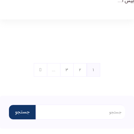
بیش ا...
...
3
2
1
جستجو