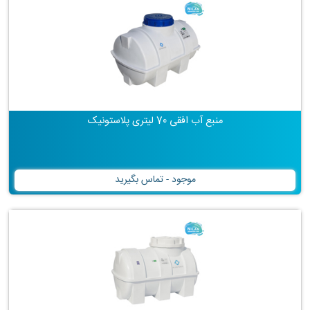
منبع آب افقی 70 لیتری پلاستونیک
موجود - تماس بگیرید