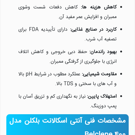
کاهش هزینه ها:
کاهش دفعات شست وشوی
ممبران و افزایش عمر مفید آن.
کاربرد در صنایع غذایی:
دارای تأییدیه FDA برای
تصفیه آب شرب.
بهبود راندمان:
حفظ دبی خروجی و کاهش اتلاف
انرژی با جلوگیری از گرفتگی ممبران.
مقاومت شیمیایی:
عملکرد مطلوب در شرایط pH بالا
و آب های با سختی و TDS بالا.
استهلاک پایین:
نیاز به نگهداری کم و تزریق آسان با
پمپ دوزینگ.
مشخصات فنی آنتی اسکالانت بلکلن مدل
Belclene 400