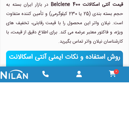
قیمت آنتی اسکالانت Belclene 400
در بازار ایران بسته به
حجم بسته بندی (25 یا 230 کیلوگرمی) و تأمین کننده متفاوت
است. نیلان واتر این محصول را با قیمت رقابتی، تخفیف های
ویژه، و فاکتور معتبر عرضه می کند. برای اطلاع دقیق از قیمت، با
کارشناسان نیلان واتر تماس بگیرید.
روش استفاده و نکات ایمنی آنتی اسکالانت
بلکلن مدل Belclene 400
0
آنتی اسکالانت Belclene 400
باید با رعایت نکات زیر استفاده
شود:
تزریق:
با پمپ دوزینگ (Dosing Pump) به آب
ورودی قبل از فیلتر کارتریجی تزریق شود.
دوز تزریق:
1 تا 6 ppm بر اساس آنالیز آب (TDS،