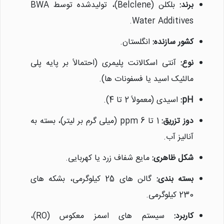
برند:
بلکلن (Belclene)، تولیدشده توسط BWA
Water Additives.
کشور سازنده:
انگلستان.
نوع:
آنتی اسکالانت پلیمری (احتمالاً بر پایه پلی
مالئیک اسید یا فسفونات ها).
pH:
اسیدی (معمولاً 2 تا 4).
دوز تزریق:
1 تا 6 ppm (میلی گرم بر لیتر)، بسته به
آنالیز آب.
شکل ظاهری:
مایع شفاف زرد یا کهربایی.
بسته بندی:
گالن های 25 کیلوگرمی، بشکه های
230 کیلوگرمی.
کاربرد:
سیستم های اسمز معکوس (RO)،