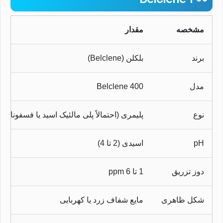
مشخصه
مقدار
برند
بلکلن (Belclene)
نیلان واتر
معمولا در لحظه پاسخگوی شما
هستیم.
مدل
Belclene 400
نوع
پلیمری (احتمالاً پلی مالئیک اسید یا فسفونات ه
pH
اسیدی (2 تا 4)
دوز تزریق
1 تا 6 ppm
شکل ظاهری
مایع شفاف زرد یا کهربایی