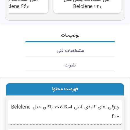
Belclene 460
Belclene 220
توضیحات
مشخصات فنی
نظرات
فهرست محتوا
ویژگی های کلیدی آنتی اسکالانت بلکلن مدل Belclene
400