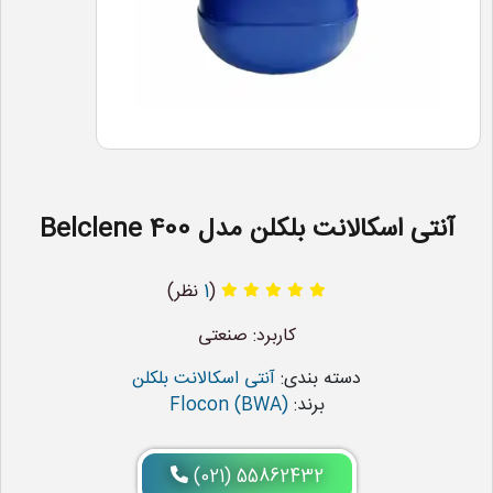
آنتی اسکالانت بلکلن مدل Belclene 400
(
1
نظر)
کاربرد: صنعتی
دسته بندی:
آنتی اسکالانت بلکلن
برند:
Flocon (BWA)
(021) 55862432