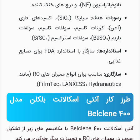
نانوفیلتراسیون (NF)، و برج های خنک کننده.
رسوبات هدف:
سیلیکا (SiO₂)، اکسیدهای فلزی
(آهن)، کربنات کلسیم، سولفات کلسیم، سولفات
باریم (BaSO₄)، سولفات استرانسیم (SrSO₄).
استانداردها:
سازگار با استاندارد FDA برای صنایع
غذایی.
سازگاری:
مناسب برای انواع ممبران های RO (مانند
FilmTec، LANXESS، Hydranautics).
طرز کار آنتی اسکالانت بلکلن مدل
Belclene 400
آنتی اسکالانت Belclene 400 با مکانیسم های زیر از تشکیل
رسوب در ممبران های RO و تجهیزات دیگر جلوگیری می کند: