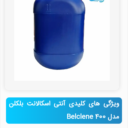
ویژگی های کلیدی آنتی اسکالانت بلکلن
مدل Belclene 400