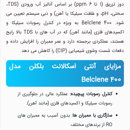
دوز تزریق (1 تا 6 ppm) بر اساس آنالیز آب ورودی (TDS،
سختی، pH، و غلظت سیلیکا یا آهن) و دبی سیستم تعیین می
شود. Belclene 400 به ویژه در کنترل رسوبات سیلیکا و
اکسیدهای فلزی (مانند آهن) که در آب های با TDS بالا رایج
هستند، عملکردی برجسته دارد و عمر ممبران را افزایش داده و
دفعات شست وشوی شیمیایی (CIP) را کاهش می دهد.
مزایای آنتی اسکالانت بلکلن مدل
Belclene 400
کنترل رسوبات پیچیده:
عملکرد عالی در جلوگیری از
رسوبات سیلیکا و اکسیدهای فلزی (مانند آهن).
سازگاری با ممبران ها:
بدون آسیب به ممبران های
RO از برندهای مختلف.