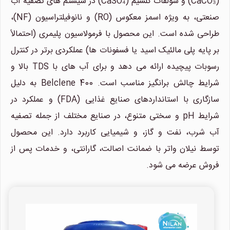
(CaCO₃) و سولفات کلسیم (CaSO₄) در سیستم های تصفیه آب
صنعتی، به ویژه اسمز معکوس (RO) و نانوفیلتراسیون (NF)،
طراحی شده است. این محصول با فرمولاسیون پلیمری (احتمالاً
بر پایه پلی مالئیک اسید یا فسفونات ها) عملکردی برتر در کنترل
رسوبات پیچیده ارائه می دهد و برای آب های با TDS بالا و
شرایط چالش برانگیز مناسب است. Belclene 400 به دلیل
سازگاری با استانداردهای صنایع غذایی (FDA) و عملکرد در
شرایط pH و سختی متنوع، در صنایع مختلف از جمله تصفیه
آب شرب، نفت و گاز، و شیمیایی کاربرد دارد. این محصول
توسط نیلان واتر با ضمانت اصالت، گارانتی، و خدمات پس از
فروش عرضه می شود.