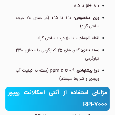
: 8.0 تا 8.5
pH
وزن مخصوص
: 1.10 تا 1.15 (در دمای 20 درجه
سانتی گراد)
نقطه انجماد
: 0 تا -5 درجه سانتی گراد
بسته بندی
: گالن های 25 کیلوگرمی یا مخازن 230
کیلوگرمی
دوز پیشنهادی
: 0.9 تا 5 ppm (بسته به کیفیت آب
ورودی و شرایط سیستم)
مزایای استفاده از آنتی اسکالانت روپور
RPI-7000
نیلان واتر
معمولا در لحظه پاسخگوی شما