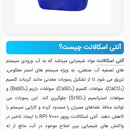
آنتی اسکالانت چیست؟
آنتی اسکالانت
مواد شیمیایی میباشد که به آب ورودی سیستم
های تصفیه آب صنعتی، به ویژه سیستم های اسمز معکوس،
تزریق می شود تا از تشکیل رسوبات معدنی مانند کربنات کلسیم
(CaCO₃)، سولفات کلسیم (CaSO₄)، سولفات باریم (BaSO₄) و
سولفات استرانسیم (SrSO₄) جلوگیری کند. این رسوبات می
توانند منافذ غشاهای ممبران را مسدود کرده و کارایی سیستم را
کاهش دهند. آنتی اسکالانت روپور RPI-7000 با ایجاد تاخیر در
واکنش های شیمیایی بین املاح موجود در آب، مانع از ته