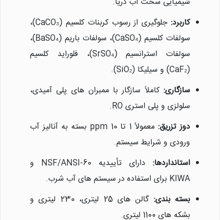
شیمیایی سخت آب دریا.
کاربرد:
جلوگیری از رسوب کربنات کلسیم (CaCO₃)،
سولفات کلسیم (CaSO₄)، سولفات باریم (BaSO₄)،
سولفات استرانسیم (SrSO₄)، فلوراید کلسیم
(CaF₂) و سیلیکا (SiO₂).
سازگاری:
کاملاً سازگار با ممبران های پلی آمیدی،
سلولزی و پلی استری RO.
دوز تزریق:
معمولاً 1 تا 10 ppm بسته به آنالیز آب
ورودی و شرایط سیستم.
استانداردها:
دارای تأییدیه NSF/ANSI-60 و
KIWA برای استفاده در سیستم های آب شرب.
بسته بندی:
گالن های 25 لیتری، 230 لیتری و
بشکه های 1100 لیتری.