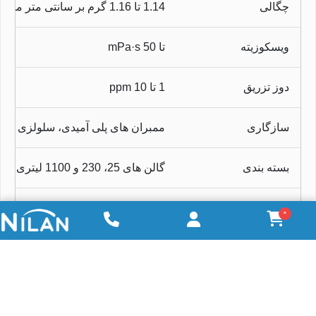
چگالی
1.14 تا 1.16 گرم بر سانتی متر مکعب
ویسکوزیته
تا 50 mPa·s
دوز تزریق
1 تا 10 ppm
سازگاری
ممبران های پلی آمیدی، سلولزی و پ
بسته بندی
گالن های 25، 230 و 1100 لیتری
دمای نگهداری
5 تا 30 درجه سانتی گراد
0
دمای کریستالیزاسیون
زیر -10 درجه سانتی گراد
استانداردها
NSF/ANSI-60، KIWA