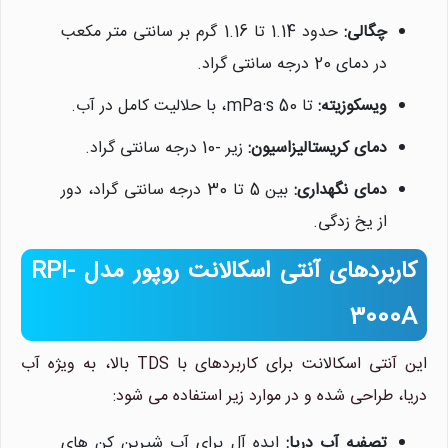
چگالی:
حدود 1.14 تا 1.16 گرم بر سانتی متر مکعب
در دمای 20 درجه سانتی گراد.
ویسکوزیته:
تا 50 mPa·s، با حلالیت کامل در آب.
دمای کریستالیزاسیون:
زیر -10 درجه سانتی گراد.
دمای نگهداری:
بین 5 تا 30 درجه سانتی گراد، دور
از یخ زدگی.
کاربردهای آنتی اسکالانت روپور مدل RPI-
3000A
این آنتی اسکالانت برای کاربردهای با TDS بالا، به ویژه آب
دریا، طراحی شده و در موارد زیر استفاده می شود:
تصفیه آب دریا:
ایده آل برای آب شیرین کن های