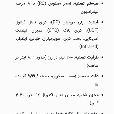
سیستم تصفیه:
اسمز معکوس (RO) با 8 مرحله
فیلتراسیون.
فیلترها:
پلی پروپیلن (PP)، کربن فعال گرانول
(UDF)، کربن بلاک (CTO)، ممبران فیلمتک
آمریکایی، پست کربن، سوپرمینرال، قلیایی، اینفرارد
(Infrared).
ظرفیت تصفیه:
200 لیتر در روز (حدود 8.3 لیتر در
ساعت).
دقت تصفیه:
0.0001 میکرون، حذف 99.9% آلاینده
ها.
مخزن ذخیره:
مخزن آنتی باکتریال 12 لیتری (3.2
گالن).