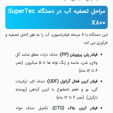
مراحل تصفیه آب در دستگاه SuperTec
X800
این دستگاه با 8 مرحله فیلتراسیون، آب را به طور کامل تصفیه و
فرآوری می کند:
فیلتر پلی پروپیلن (PP):
حذف ذرات معلق مانند گل
ولای، شن، ماسه و زنگ لوله ها تا 5 میکرون. (عمر:
6 تا 12 ماه)
فیلتر کربن فعال گرانول (UDF):
حذف کلر، ترکیبات
آلی، بو و طعم نامطبوع با کربن گیاهی (پوسته
نارگیل). (عمر: 6 تا 12 ماه)
فیلتر کربن بلاک (CTO):
تکمیل حذف مواد