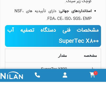
کوچک زیر سینک.
استانداردهای جهانی:
دارای تأییدیه های NSF،
FDA، CE، ISO، SGS، EMP.
مشخصات فنی دستگاه تصفیه آب
SuperTec X800
مشخصه
مقدار
مدل
SuperTec X800
0
تعداد مراحل
8 مرحله
سیستم تصفیه
اسمز معکوس (RO)