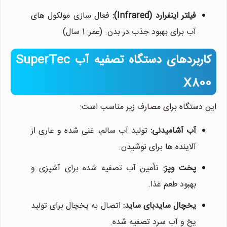
فیلتر اینفرارد (Infrared):
فعال سازی مولکول های
آب برای بهبود جذب در بدن. (عمر: 1 سال)
کاربردهای دستگاه تصفیه آب SuperTec
X800
این دستگاه برای مصارف زیر مناسب است:
آب آشامیدنی:
تولید آب سالم، غنی شده و عاری از
آلاینده ها برای نوشیدن.
نیلان واتر
معمولا در لحظه پاسخگوی شما
پخت وپز:
تأمین آب تصفیه شده برای آشپزی و
هستیم.
بهبود طعم غذا.
یخچال سایدبای ساید:
اتصال به یخچال برای تولید
یخ و آب سرد تصفیه شده.