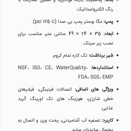
بدنه:
پلاستیک ABS فودگرید و استیل ضدزنگ با
رنگ الکترواستاتیک.
پمپ:
مگا بوستر پمپ بی صدا (تا 125 psi).
ابعاد:
35 × 24 × 49 سانتی متر، مناسب برای
نصب زیر سینک.
شیر برداشت:
تک کاره تمام کروم.
استانداردها:
NSF، ISO، CE، WaterQuality،
FDA، SGS، EMP.
ویژگی های اضافی:
اتصالات فیتینگی، فیلترهای
خطی شارژی، هوزینگ های تک اورینگ گرید
غذایی.
کاربرد:
تصفیه آب آشامیدنی، پخت وپز، و اتصال به
یخچال سایدبای ساید.