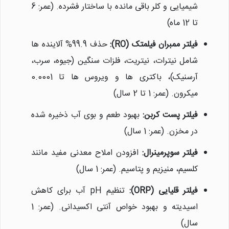
شیمیایی و کلر باقی مانده با ساختار فشرده. (عمر: 6
تا 12 ماه)
فیلتر ممبران فیلمتک (RO):
حذف 99.9% آلاینده ها
شامل نیترات، نیتریت، فلزات سنگین (جیوه، سرب،
آرسنیک)، باکتری ها و ویروس ها تا 0.0001
میکرون. (عمر: 1 تا 2 سال)
فیلتر پست کربن:
بهبود طعم و بوی آب ذخیره شده
در مخزن. (عمر: 1 سال)
فیلتر سوپرمینرال:
افزودن املاح معدنی مفید مانند
کلسیم، منیزیم و پتاسیم. (عمر: 1 سال)
فیلتر قلیایی (ORP):
تنظیم pH آب برای کاهش
اسیدیته و بهبود خواص آنتی اکسیدانی. (عمر: 1
سال)