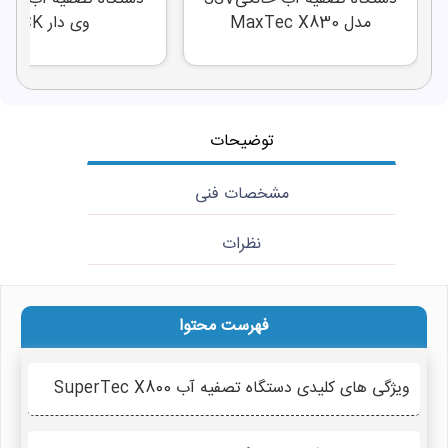
مدل MaxTec X830
وی دار CCK
توضیحات
مشخصات فنی
نظرات
فهرست محتوا
ویژگی های کلیدی دستگاه تصفیه آب SuperTec X800