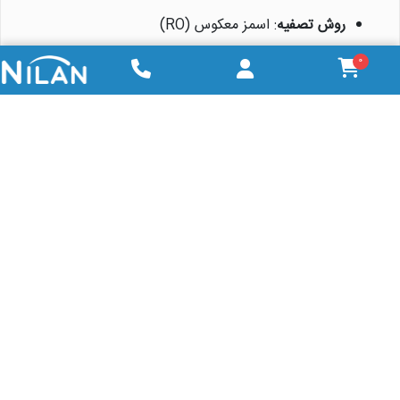
روش تصفیه
: اسمز معکوس (RO)
حذف TDS
: تا 99% (بسته به کیفیت آب ورودی)
0
دمای طراحی
: 25 درجه سانتی گراد (قابل تنظیم)
جنس بدنه
: استنلس استیل یا مواد مقاوم در برابر
خوردگی
قابلیت انعطاف
: مناسب برای تصفیه آب لب شور تا
آب دریا
چرا دستگاه تصفیه آب صنعتی 400 متر
مکعب نیلان واتر؟
عملکرد مطمئن
: استفاده از غشاهای RO با کیفیت
بالا و تکنولوژی روز.