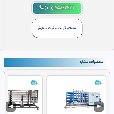
(021) 55862432
استعلام قیمت و ثبت سفارش
محصولات مشابه
◀
▶