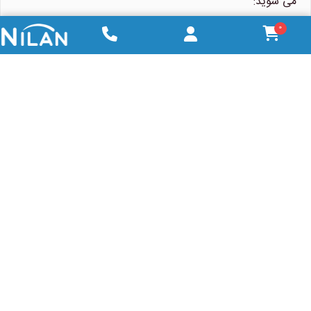
می شوید:
0
ضمانت اصالت کالا
: تمامی محصولات ارائه شده
توسط نیلان واتر اصل و دارای گارانتی معتبر
هستند.
پشتیبانی فنی تخصصی
: تیم کارشناسان نیلان واتر
آماده ارائه مشاوره و پشتیبانی در نصب و راه اندازی
محصول هستند.
قیمت رقابتی
: نیلان واتر با حذف واسطه ها، این
شیر را با قیمتی مناسب و مقرون به صرفه عرضه
می کند.
مشخصات فنی شیر اتوماتیک مخزن FRP
رانکسین F99B3