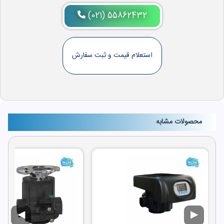
(021) 55862432
استعلام قیمت و ثبت سفارش
محصولات مشابه
◀
▶