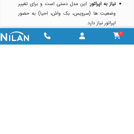
نیاز به اپراتور
: این مدل دستی است و برای تغییر
وضعیت ها (سرویس، بک واش، احیا) به حضور
اپراتور نیاز دارد.
0
تنظیمات دوره ای
: اپراتور باید سختی آب خروجی را
با کیت تست بررسی کند و زمان احیا را بر اساس
آن تنظیم نماید.
فشار و دما
: فشار ورودی نباید از 6 بار و دما از 50
درجه سانتی گراد بیشتر شود تا به شیر آسیب
نرسد.
پیش تصفیه
: برای افزایش عمر رزین و شیر، استفاده
از فیلترهای شنی یا میکرونی قبل از سختی گیر
توصیه می شود.
نگهداری
: در صورت عدم استفاده طولانی مدت، شیر