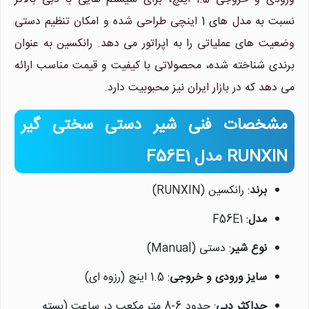
نسبت به مدل های 1 اینچی طراحی شده و امکان تنظیم دستی
وضعیت های عملیاتی را به اپراتور می دهد. رانکسین به عنوان
برندی شناخته شده، محصولاتی با کیفیت و قیمت مناسب ارائه
می دهد که در بازار ایران نیز محبوبیت دارد.
مشخصات فنی شیر دستی سختی گیر
RUNXIN مدل F56E1
برند
: رانکسین (RUNXIN)
مدل
: F56E1
نوع شیر
: دستی (Manual)
سایز ورودی و خروجی
: 1.5 اینچ (رزوه ای)
حداکثر دبی
: حدود 6-8 متر مکعب در ساعت (بسته