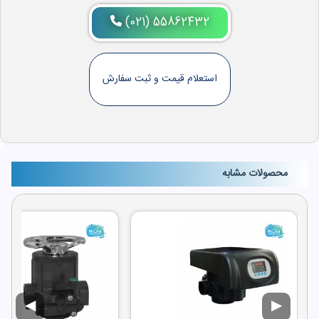
(021) 55862432
استعلام قیمت و ثبت سفارش
محصولات مشابه
◀
▶