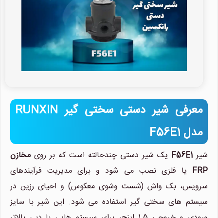
معرفی شیر دستی سختی گیر RUNXIN
مدل F56E1
شیر
F56E1
یک شیر دستی چندحالته است که بر روی
مخازن
FRP
یا فلزی نصب می شود و برای مدیریت فرآیندهای
سرویس، بک واش (شست وشوی معکوس) و احیای رزین در
سیستم های سختی گیر استفاده می شود. این شیر با سایز
ورودی و خروجی 1.5 اینچ، برای سیستم هایی با دبی بالاتر