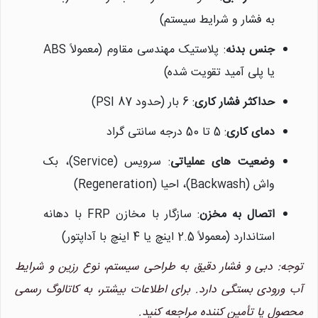
به فشار و شرایط سیستم)
جنس بدنه
: پلاستیک مهندسی مقاوم (معمولاً ABS
یا پلی آمید تقویت شده)
حداکثر فشار کاری
: 6 بار (حدود 87 PSI)
دمای کاری
: 5 تا 50 درجه سانتی گراد
وضعیت های عملیاتی
: سرویس (Service)، بک
واش (Backwash)، احیا (Regeneration)
اتصال به مخزن
: سازگار با مخازن FRP با دهانه
استاندارد (معمولاً 2.5 اینچ یا 4 اینچ با آداپتور)
توجه: دبی و فشار دقیق به طراحی سیستم، نوع رزین و شرایط
آب ورودی بستگی دارد. برای اطلاعات بیشتر، به کاتالوگ رسمی
محصول یا تأمین کننده مراجعه کنید.