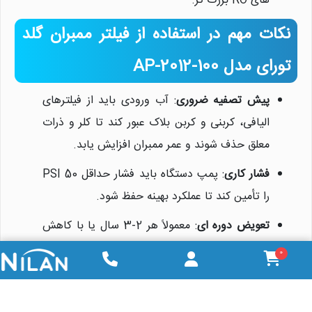
های RO بزرگ تر.
نکات مهم در استفاده از فیلتر ممبران گلد
تورای مدل AP-2012-100
پیش تصفیه ضروری
: آب ورودی باید از فیلترهای
الیافی، کربنی و کربن بلاک عبور کند تا کلر و ذرات
معلق حذف شوند و عمر ممبران افزایش یابد.
فشار کاری
: پمپ دستگاه باید فشار حداقل 50 PSI
را تأمین کند تا عملکرد بهینه حفظ شود.
تعویض دوره ای
: معمولاً هر 2-3 سال یا با کاهش
دبی و افزایش TDS خروجی تعویض شود.
0
نصب صحیح
: توسط تکنسین ماهر نصب شود تا از
نشتی یا آسیب به غشا جلوگیری گردد.