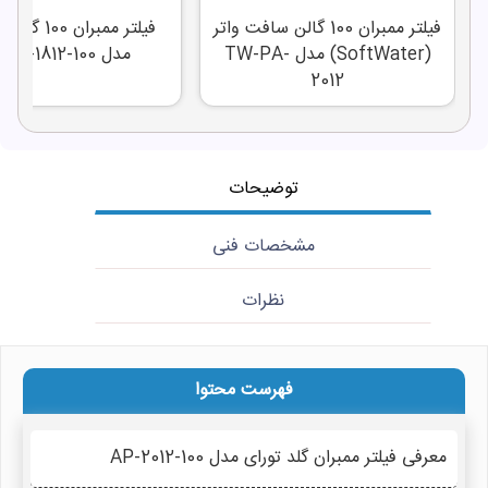
فیلتر ممبران 100 گالن سافت واتر
فیلتر ممبران 0
(SoftWater) مدل TW-PA-
مدل TW30-1812-100
2012
توضیحات
مشخصات فنی
نظرات
فهرست محتوا
معرفی فیلتر ممبران گلد تورای مدل AP-2012-100