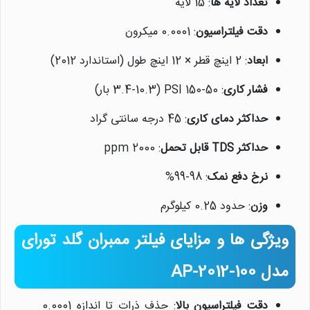
تعداد لایه ها
: 15 لایه
دقت فیلتراسیون
: 0.0001 میکرون
ابعاد
: 2 اینچ قطر × 12 اینچ طول (استاندارد 2012)
فشار کاری
: 50-150 PSI (3.4-10.3 بار)
حداکثر دمای کاری
: 45 درجه سانتی گراد
حداکثر TDS قابل تحمل
: 2000 ppm
نرخ دفع نمک
: 98-99%
وزن
: حدود 0.25 کیلوگرم
نیلان واتر
معمولا در لحظه پاسخگوی شما
ویژگی ها و مزایای فیلتر ممبران گلد تورای
هستیم.
مدل AP-2012-100
دقت فیلتراسیون بالا
: حذف ذرات تا اندازه 0.0001