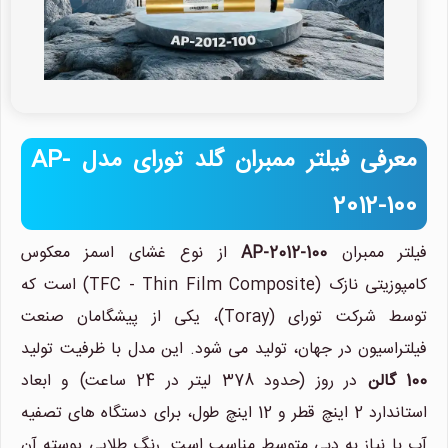
معرفی فیلتر ممبران گلد تورای مدل AP-
2012-100
فیلتر ممبران
AP-2012-100
از نوع غشای اسمز معکوس
کامپوزیتی نازک (TFC - Thin Film Composite) است که
توسط شرکت تورای (Toray)، یکی از پیشگامان صنعت
فیلتراسیون در جهان، تولید می شود. این مدل با ظرفیت تولید
100 گالن
در روز (حدود 378 لیتر در 24 ساعت) و ابعاد
استاندارد 2 اینچ قطر و 12 اینچ طول، برای دستگاه های تصفیه
آب با نیاز به دبی متوسط مناسب است. رنگ طلایی پوسته آن