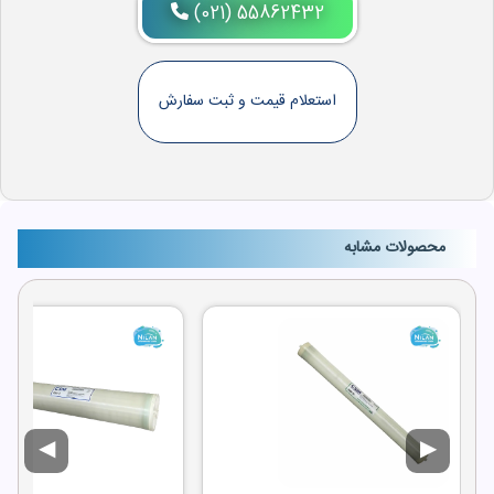
(021) 55862432
استعلام قیمت و ثبت سفارش
محصولات مشابه
◀
▶