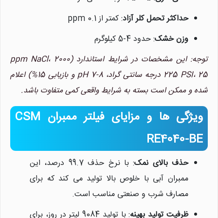
حداکثر تحمل کلر آزاد
: کمتر از 0.1 ppm
وزن خشک
: حدود 4-5 کیلوگرم
توجه: این مشخصات در شرایط استاندارد (2000 ppm NaCl،
225 PSI، 25 درجه سانتی گراد، pH 7-8 و بازیابی 15%) اعلام
نیلان واتر
معمولا در لحظه پاسخگوی شما
شده و ممکن است بسته به شرایط واقعی کمی متفاوت باشد.
هستیم.
ویژگی ها و مزایای فیلتر ممبران CSM
RE4040-BE
حذف بالای نمک
: با نرخ حذف 99.7 درصد، این
ممبران آبی با خلوص بالا تولید می کند که برای
مصارف شرب و صنعتی مناسب است.
ظرفیت تولید بهینه
: با تولید 9084 لیتر در روز، برای