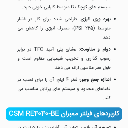
سیستم های کوچک تا متوسط کارایی خوبی دارد.
بهره وری انرژی
: طراحی شده برای کار در فشار
متوسط (225 PSI)، مصرف انرژی را کاهش می
دهد.
دوام و مقاومت
: غشای پلی آمید TFC در برابر
رسوب گذاری و تخریب شیمیایی مقاوم است و
طول عمر مناسبی ارائه می دهد.
اندازه جمع وجور
: قطر 4 اینچ آن را برای نصب در
فضاهای محدود و سیستم های پرتابل مناسب می
کند.
کاربردهای فیلتر ممبران CSM RE4040-BE
تصفیه آب شرب
: تولید آب آشامیدنی با کیفیت در