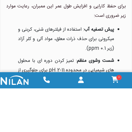
برای حفظ کارایی و افزایش طول عمر این ممبران، رعایت موارد
زیر ضروری است:
پیش تصفیه آب
: استفاده از فیلترهای شنی، کربنی و
میکرونی برای حذف ذرات معلق، مواد آلی و کلر آزاد
(زیر 0.1 ppm).
شست وشوی منظم
: تمیز کردن دوره ای با محلول
های شیمیایی در محدوده pH 2-11 برای جلوگیری از
0
رسوب گذاری.
رعایت شرایط عملیاتی
: فشار، دما و دبی آب باید در
محدوده توصیه شده توسط CSM باشد.
نگهداری در زمان خاموشی
: در صورت توقف طولانی
مدت سیستم، ممبران را در محلول نگهدارنده (مانند