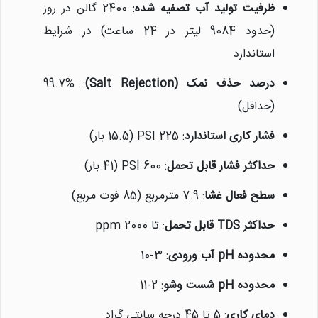
ظرفیت تولید آب تصفیه شده
: 2400 گالن در روز
(حدود 9084 لیتر در 24 ساعت) در شرایط
استاندارد
درصد حذف نمک (Salt Rejection)
: 99.7%
(حداقل)
فشار کاری استاندارد
: 225 PSI (15.5 بار)
حداکثر فشار قابل تحمل
: 600 PSI (41 بار)
سطح فعال غشا
: 7.9 مترمربع (85 فوت مربع)
حداکثر TDS قابل تحمل
: تا 2000 ppm
محدوده pH آب ورودی
: 3-10
محدوده pH شست وشو
: 2-11
دمای کاری
: 5 تا 45 درجه سانتی گراد