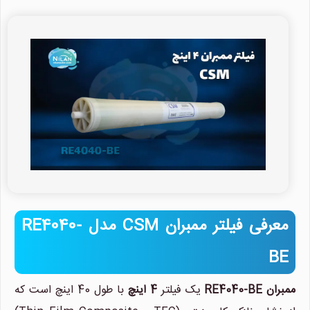
معرفی فیلتر ممبران CSM مدل RE4040-
BE
ممبران RE4040-BE
یک فیلتر
4 اینچ
با طول 40 اینچ است که