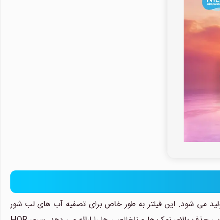
ن های 8 اینچی ونترون است که با طول 40 اینچ تولید می شود. این فیلتر به طور خاص برای تصفیه آب های لب شور