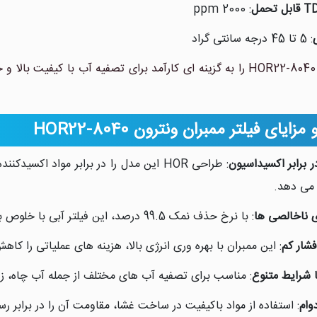
: 2000 ppm
: 5 تا 45 درجه سانتی گراد
ایای فیلتر ممبران ونترون HOR22-8040
 برابر اکسیداسیون
: طراحی HOR این مدل را در برابر مواد اک
 می دهد.
 ناخالصی ها
: با نرخ حذف نمک 99.5 درصد، این فیلتر آبی با خلوص بسیار بالا تولید می کند که برای صنایع حساس مناسب است.
فشار کم
: این ممبران با بهره وری انرژی بالا، هزینه های عملیاتی را کا
ا شرایط متنوع
: مناسب برای تصفیه آب های مختلف از جمله آب چاه، زیرزمینی 
وام
: استفاده از مواد باکیفیت در ساخت غشا، مقاومت آن را در برابر ر