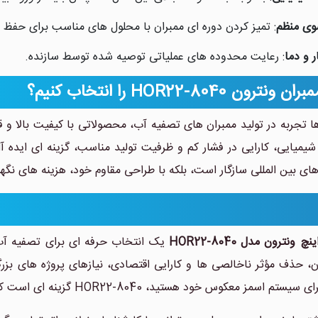
ی منظم
: تمیز کردن دوره ای ممبران با محلول های مناسب برای حفظ ع
 و دما
: رعایت محدوده های عملیاتی توصیه شده توسط سازنده.
ون HOR22-8040 را انتخاب کنیم؟
یمیایی، کارایی در فشار کم و ظرفیت تولید مناسب، گزینه ای ایده
ردهای بین المللی سازگار است، بلکه با طراحی مقاوم خود، هزینه های ن
یک انتخاب حرفه ای برای تصفیه آب
ن، حذف مؤثر ناخالصی ها و کارایی اقتصادی، نیازهای پروژه های بزرگ
معکوس خود هستید، HOR22-8040 گزینه ای است که ارزش سرمایه گذاری را دارد.