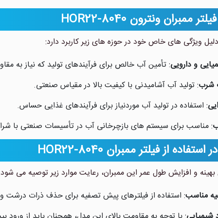
ر ممبران ونترون HOR22-8040
یل ویژگی های خاص خود در حوزه های زیر کاربرد دارد:
یایی و دارویی
: تأمین آب خالص برای فرآیندهای تولید که نیاز به مقاوم
 شرب
: تولید آب آشامیدنی با کیفیت بالا در مقیاس صنعتی.
یی
: استفاده در تولید آب موردنیاز برای فرآیندهای غذایی حساس.
ب
: مناسب برای سیستم های بازچرخانی آب در تأسیسات صنعتی با ش
ستفاده از فیلتر ممبران HOR22-8040
ی بهینه و افزایش طول عمر این ممبران، رعایت موارد زیر توصیه می شود:
ه مناسب
: استفاده از فیلترهای پیش تصفیه برای حذف ذرات درشت 
د شیمیایی
: با توجه به مقاومت بالای این مدل، همچنان باید از ورود ب