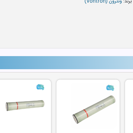
برند:
ونترون (Vontron)