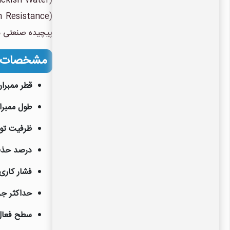
پیچیده صنعتی 
مشخصات فنی ف
قطر ممبرا
طول ممبرا
ظرفیت تو
درصد حذف نمک (n
فشار کاری
حداکثر جر
سطح فعال