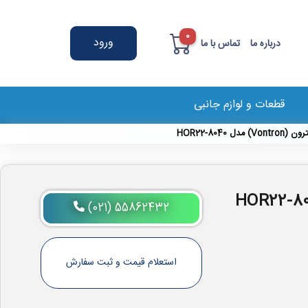
0
ورود
درباره ما
تماس با ما
قطعات و لوازم جانبی
(021) 55862432
استعلام قیمت و ثبت سفارش