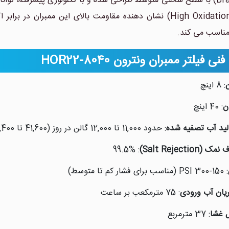
(High Oxidation Resistance) نشان دهنده مقاومت بالای این 
مناسب می کند.
یلتر ممبران ونترون HOR22-8040
ن
: 8 اینچ
ن
: 40 اینچ
لید آب تصفیه شده
: حدود 11,000 تا 12,000 گالن در روز (41,600 تا 45,400 لیتر در 24 ساعت، بسته به شرایط)
Salt Rejectio)
: 99.5%
: 150-300 PSI (مناسب برای فشار کم تا متوسط)
یان آب ورودی
: 75 مترمکعب بر ساعت
 غشا
: 37 مترمربع