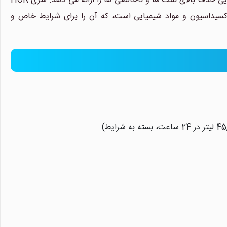
(Brackish Water) با سطح سختی متوسط طراحی شده و با تکنولوژی پیشرفته، توانایی حذف بالای نمک ها و ناخالصی ها را ارائه می دهد. سری HOR
ممبران در برابر اکسیداسیون و مواد شیمیایی است، که آن را برای شرایط خاص و