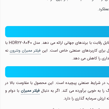
ملکرد.
با سال ها تجربه در تولید ممبران های تصفیه آب، محصولاتی با کیفیت بالا و قابل رقابت با برندهای جهانی ارائه می دهد. مدل HOR22-8040 با
 آل برای کاربردهای صنعتی خاص است. این
فیلتر ممبران ونترون
نه
گهداری را کاهش می دهد.
 در شرایط صنعتی پیچیده است. این محصول با مقاومت بالا در
نیلان واتر
معمولا در لحظه پاسخگوی شما هستیم.
 را به خوبی برآورده می کند. اگر به دنبال
فیلتر ممبران
با دوام و