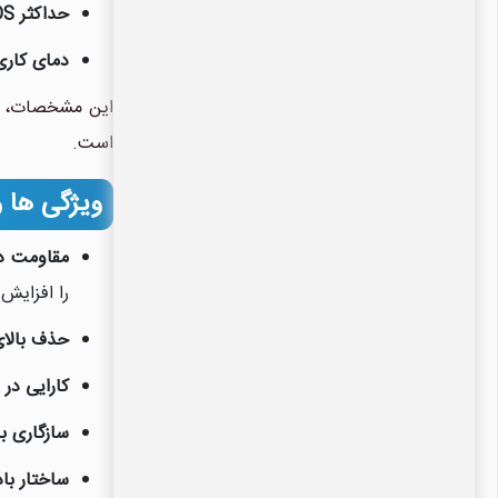
حداکثر TDS قابل تحمل
دمای کاری
است.
ویژگی ها و مز
مقاومت در
را افزایش
حذف بالای
کارایی در 
سازگاری ب
ساختار باد