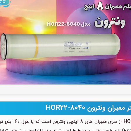
بران ونترون HOR22-8040
از سری ممبرا