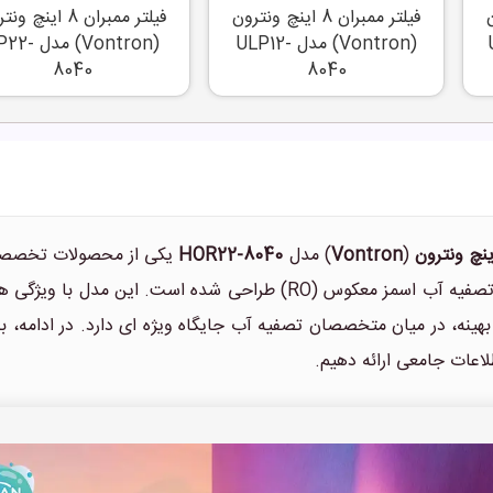
ون
فیلتر ممبران 8 اینچ ونترون
فیلتر ممبران 8 اینچ 
-
(Vontron) مدل ULP12-
(Vontron) مدل 
8040
8040
(
Vontron
) مدل
HOR22-8040
یکی از محصولات تخصصی 
در سیستم های تصفیه آب اسمز معکوس (RO) طراحی شده است
هینه، در میان متخصصان تصفیه آب جایگاه ویژه ای دارد. در ادامه، 
طلاعات جامعی ارائه دهیم.