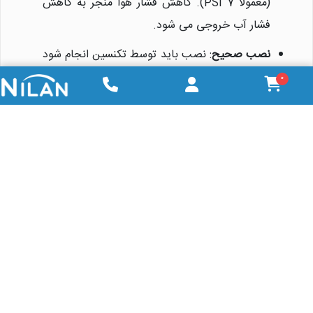
(معمولاً 7 PSI). کاهش فشار هوا منجر به کاهش
فشار آب خروجی می شود.
نصب صحیح
: نصب باید توسط تکنسین انجام شود
و اتصالات 1 اینچی به درستی آب بندی گردد.
0
پیش تصفیه
: فقط آب تصفیه شده با سیستم RO
وارد مخزن شود؛ ورود آب خام می تواند دیافراگم را
خراب کند یا باعث رشد میکروب شود.
نگهداری
: در صورت توقف طولانی مدت، مخزن باید
تخلیه و خشک شود یا با محلول نگهدارنده پر شود.
محل نصب
: در محیط خشک و دور از نور مستقیم
خورشید نگهداری شود تا از آسیب به بدنه جلوگیری
گردد.
کنترل دما و فشار
: دمای آب ورودی نباید از 60