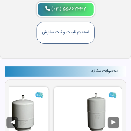
(021) 55862432
استعلام قیمت و ثبت سفارش
محصولات مشابه
◀
▶