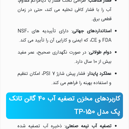
فشار مناسب
: طراحی تحت فشار با دیافراگم مقاوم،
آب را با فشار کافی تخلیه می کند، حتی در زمان
قطعی برق.
استانداردهای جهانی
: دارای تأییدیه های NSF،
FDA و CE، که ایمنی و کارایی آن را تأیید می کند.
دوام طولانی
: در صورت نگهداری صحیح، عمر مفید
بیش از 10 سال دارد.
عملکرد پایدار
: فشار پیش شارژ 7 PSI، امکان تنظیم
و استفاده بهینه را فراهم می کند.
کاربردهای مخزن تصفیه آب 40 گالن تانک
پک مدل TP-150
تصفیه آب نیمه صنعتی
: ذخیره آب تصفیه شده