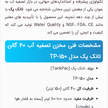
تکنولوژی پیشرفته و استانداردهای جهانی، در بازار تصفیه آب به
عنوان یکی از مطمئن ترین مخازن شناخته می شود.
تانک پک
با
بیش از چند دهه تجربه، این محصول را با تأییدیه های معتبر
مانند NSF، FDA، CE و Water Quality تولید می کند که
کیفیت و ایمنی آن را تضمین می کند.
مشخصات فنی مخزن تصفیه آب 40 گالن
تانک پک مدل TP-150
برند
: تانک پک (TankPac)
مدل
: TP-150
ظرفیت کل
: 40 گالن (150 لیتر)
ظرفیت مفید
: حدود 100-110 لیتر (بسته به فشار هوا
و تنظیمات)