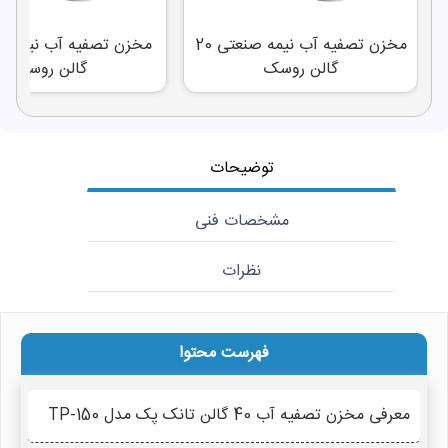
مخزن تصفیه آب نیمه صنعتی 20
گالن روسک
گالن روسک
توضیحات
مشخصات فنی
نظرات
فهرست محتوا
معرفی مخزن تصفیه آب 40 گالن تانک پک مدل TP-150