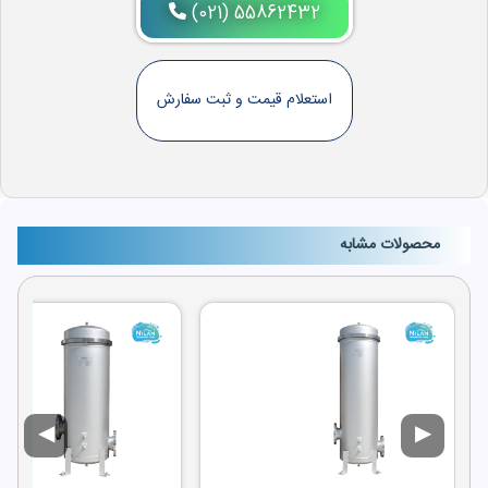
(021) 55862432
استعلام قیمت و ثبت سفارش
محصولات مشابه
◀
▶