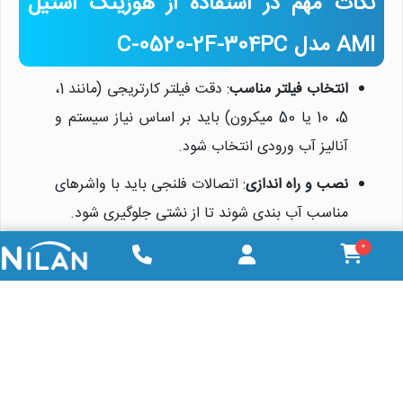
نکات مهم در استفاده از هوزینگ استیل
AMI مدل C-0520-2F-304PC
انتخاب فیلتر مناسب
: دقت فیلتر کارتریجی (مانند 1،
5، 10 یا 50 میکرون) باید بر اساس نیاز سیستم و
آنالیز آب ورودی انتخاب شود.
نصب و راه اندازی
: اتصالات فلنجی باید با واشرهای
مناسب آب بندی شوند تا از نشتی جلوگیری شود.
شست وشو و نگهداری
: فیلترها باید به صورت دوره
0
ای تعویض شوند و داخل هوزینگ تمیز شود تا از
تجمع رسوبات جلوگیری گردد.
کنترل فشار
: فشار ورودی باید در محدوده 150 PSI
یا کمتر نگه داشته شود تا به هوزینگ و فیلترها