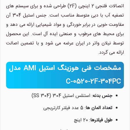
اتصالات فلنجی 2 اینچی (2F) طراحی شده و برای سیستم های
تصفیه آب با دبی متوسط مناسب است. جنس استیل 304 آن
مقاومت خوبی در برابر خوردگی و مواد شیمیایی ارائه می دهد و
برای محیط های مرطوب و صنعتی ایده آل است. این محصول
توسط نیلان واتر در ایران عرضه می شود و با تضمین اصالت
ارائه می گردد.
مشخصات فنی هوزینگ استیل AMI مدل
C-0520-2F-304PC
جنس بدنه
: استنلس استیل 304 (SS 304)
تعداد المان ها
: 5 عدد فیلتر کارتریجی
طول فیلترها
: 20 اینچ