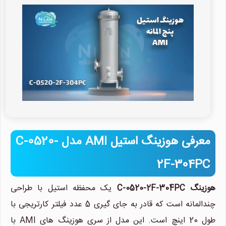
معرفی هوزینگ استیل AMI مدل C-0520-
2F-304PC
هوزینگ C-0520-2F-304PC
یک محفظه استیل با طراحی
چندالمانه است که قادر به جای گیری 5 عدد فیلتر کارتریجی با
طول 20 اینچ است. این مدل از سری هوزینگ های AMI با