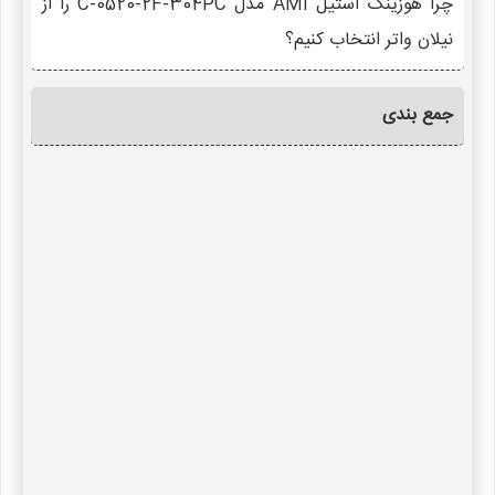
چرا هوزینگ استیل AMI مدل C-0520-2F-304PC را از
نیلان واتر انتخاب کنیم؟
جمع بندی