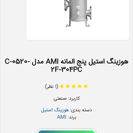
هوزینگ استیل پنج المانه AMI مدل C-0520-
2F-304PC
(
1
نظر)
کاربرد: صنعتی
دسته بندی:
هوزینگ استیل
برند:
AMI