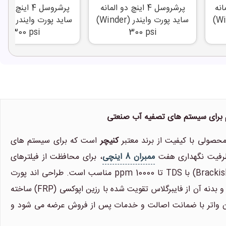
لمانه
پرشروسل 4 اینچ دو المانه
پرشروسل 4 اینچ س
ساید پورت وایندر (Winder)
ساید پورت وایندر (Winder)
300 psi
300 psi
کنیچر
است که برای سیستم های
ممبران 8 اینچی
، برای محافظت از فیلترهای
ممبران و انتقال فشار لازم برای فرآیند اسمز معکوس در تصفیه آب لب شور (Brackish Water) با TDS تا 10000 ppm مناسب است. طراحی اند پورت
(End Port) این پرشروسل امکان ورود و خروج آب از انتهای محفظه را فراهم می کند و بدنه آن از فایبرگلاس تقویت شده با رزین اپوکسی (FRP) ساخته
لان واتر با ضمانت اصالت و خدمات پس از فروش عرضه می شود و