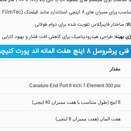
:
مناسب برای سیستم های تصفیه آب با دبی بالا (100 تا 300 متر مکعب در روز).
 برای ممبران های 8 اینچی استاندارد مانند فیلمتک (DuPont FilmTec) مدل های BW30 یا SW30.
لا:
ساختار فایبرگلاس تقویت شده برای دوام طولانی.
ی بهینه:
طراحی هیدرودینامیک برای کاهش افت فشار و بهبود کارایی 
چ هفت المانه اند پورت کنیچر 300 psi
مقدار
Canature End Port 8 inch 7-Element 300 psi
8 اینچ (طول متناسب با هفت ممبران 40 اینچی)
هفت المان (هفت ممبران 8 اینچی)