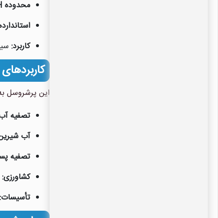
محدوده pH آب ورودی:
استاندارده
کاربرد:
سیس
کاربردهای پرشروسل 8 اینچ هفت 
این پرشروسل به 
تصفیه آب
آب شیرین
تصفیه پس
کشاورزی:
ت
تأسیسات: