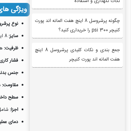
نکات نگهداری و استفاده
ویژگی های کلیدی پرشروسل
چگونه پرشروسل 8 اینچ هفت المانه اند پورت
نوع پرشرو
کنیچر 300 psi را خریداری کنید؟
سایز:
8 اینچ (قطر 8 اینچ، طول متناسب با هفت ممبران 40 اینچی).
ظرفیت:
هفت
جمع بندی و نکات کلیدی پرشروسل 8 اینچ
هفت المانه اند پورت کنیچر
فشار کاری:
جنس بدنه
مقاومت:
م
سطح داخل
اجزا:
شامل پوسته، 
دمای عملی