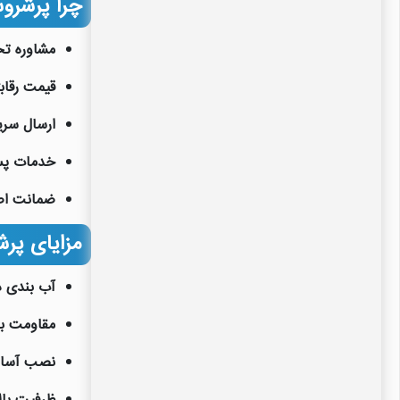
چرا پرشروسل کنیچر 300 psi ر
مشاوره ت
قیمت رقاب
ارسال سری
خدمات پس
ضمانت اص
مزایای پرشروسل 8 اینچ هفت المانه 
آب بندی د
مقاومت بال
نصب آسان