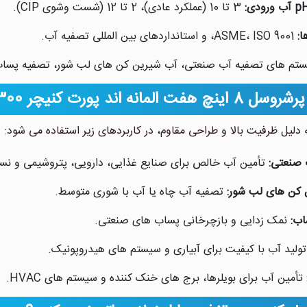
3 تا 10 (عملکرد عادی)، 2 تا 12 (شست وشوی CIP).
ا:
ASME، ISO 9001، و استانداردهای بین المللی تصفیه آب.
تم های تصفیه آب صنعتی، آب شیرین کن های لب شور، تصفیه پساب
المانه اند پورت کنیچر 300 psi
دلیل ظرفیت بالا و طراحی مقاوم، در کاربردهای زیر استفاده می شود:
 صنعتی:
تأمین آب خالص برای صنایع غذایی، دارویی، پتروشیمی و نس
 کن های لب شور:
تصفیه آب چاه یا آب با شوری متوسط.
اب:
نمک زدایی و بازچرخانی پساب های صنعتی.
ولید آب با کیفیت برای آبیاری و سیستم های هیدروپونیک.
تأمین آب برای بویلرها، برج های خنک کننده و سیستم های HVAC.