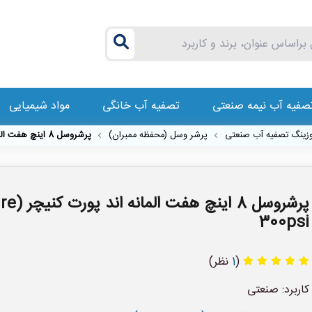
صفیه آب نیمه صنعتی
تصفیه آب خانگی
مواد شیمیایی
زینگ تصفیه آب صنعتی
پرشر وسل (محفظه ممبران)
پرشروسل 8 اینچ هفت المانه اند پورت کنیچر (Canature) 300psi
300psi
(
1
نظر)
کاربرد: صنعتی