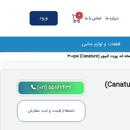
0
ورود
درباره ما
تماس با ما
قطعات و لوازم جانبی
پرشروسل 8 اینچ هفت المانه اند پورت کنیچر (Canature)
(021) 55862432
استعلام قیمت و ثبت سفارش