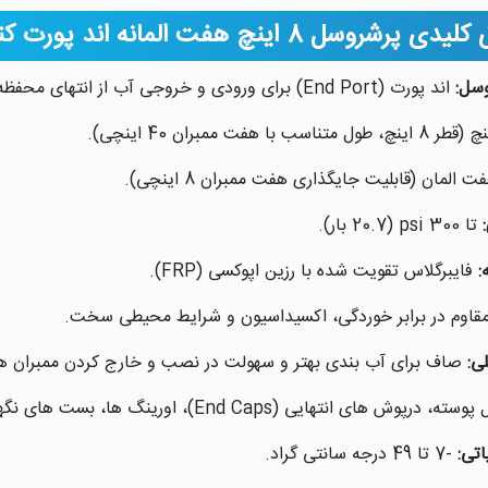
 8 اینچ هفت المانه اند پورت کنیچر 300 psi
سل:
اند پورت (End Port) برای ورودی و خروجی آب از انتهای محفظه.
 المان (قابلیت جایگذاری هفت ممبران 8 اینچی).
تا 300 psi (20.7 بار).
:
فایبرگلاس تقویت شده با رزین اپوکسی (FRP).
قاوم در برابر خوردگی، اکسیداسیون و شرایط محیطی سخت.
ی:
صاف برای آب بندی بهتر و سهولت در نصب و خارج کردن ممبران ها
درپوش های انتهایی (End Caps)، اورینگ ها، بست های نگهدارنده و اتصالات.
اتی:
-7 تا 49 درجه سانتی گراد.