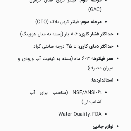
مرحله دوم
: فیلتر کربن فعال گرانول
(GAC)
مرحله سوم
: فیلتر کربن بلاک (CTO)
حداکثر فشار کاری
: 6-8 بار (بسته به مدل هوزینگ)
حداکثر دمای کاری
: تا 45 درجه سانتی گراد
عمر فیلترها
: 3-6 ماه (بسته به کیفیت آب ورودی و
میزان مصرف)
استانداردها
:
NSF/ANSI-61 (مناسب برای آب
آشامیدنی)
Water Quality, FDA
لوازم جانبی
: