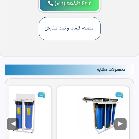
(021) 55862432
استعلام قیمت و ثبت سفارش
محصولات مشابه
◀
▶