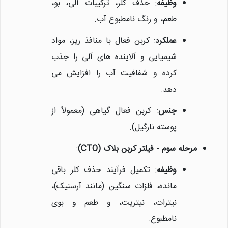
وظیفه
: حذف کلر، ترکیبات آلی، بو،
طعم، و رنگ نامطبوع آب.
عملکرد
: کربن فعال با منافذ ریز، مواد
شیمیایی و آلاینده های آلی را جذب
کرده و شفافیت آب را افزایش می
دهد.
جنس
: کربن فعال گیاهی (معمولاً از
پوسته نارگیل).
مرحله سوم - فیلتر کربن بلاک (CTO)
:
وظیفه
: تکمیل فرآیند حذف کلر باقی
مانده، فلزات سنگین (مانند آرسنیک)،
نیلان واتر
نیترات، نیتریت، و طعم و بوی
معمولا در لحظه پاسخگوی شما
نامطبوع.
هستیم.