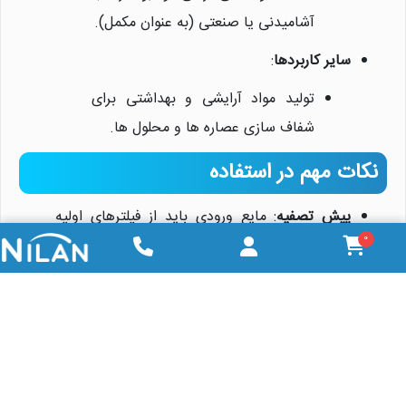
آشامیدنی یا صنعتی (به عنوان مکمل).
سایر کاربردها
:
تولید مواد آرایشی و بهداشتی برای
شفاف سازی عصاره ها و محلول ها.
نکات مهم در استفاده
پیش تصفیه
: مایع ورودی باید از فیلترهای اولیه
0
(مانند شنی یا کارتریجی) عبور کند تا ذرات درشت
حذف شوند و کارایی کربن حفظ شود.
دوز مصرف
: بسته به نوع آلاینده و غلظت، دوز
معمولاً بین 50-500 ppm (میلی گرم بر لیتر) است؛
آزمایش اولیه ضروری است.