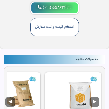
(021) 55862432
استعلام قیمت و ثبت سفارش
محصولات مشابه
◀
▶