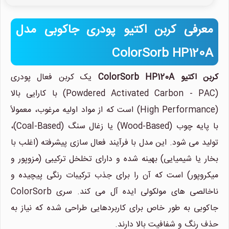
معرفی کربن اکتیو پودری جاکوبی مدل
ColorSorb HP120A
کربن اکتیو ColorSorb HP120A
یک کربن فعال پودری
(Powdered Activated Carbon - PAC) با کارایی بالا
(High Performance) است که از مواد اولیه مرغوب، معمولاً
با پایه چوب (Wood-Based) یا زغال سنگ (Coal-Based)،
تولید می شود. این مدل با فرآیند فعال سازی پیشرفته (اغلب با
بخار یا شیمیایی) بهینه شده و دارای تخلخل ترکیبی (مزوپور و
میکروپور) است که آن را برای جذب ترکیبات رنگی پیچیده و
ناخالصی های مولکولی ایده آل می کند. سری ColorSorb
جاکوبی به طور خاص برای کاربردهایی طراحی شده که نیاز به
حذف رنگ و شفافیت بالا دارند.