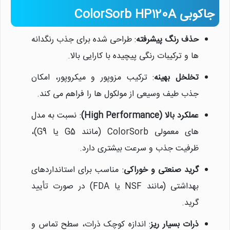
جاکوبی ColorSorb HP120A
حذف رنگ پیشرفته
: طراحی شده برای جذب رنگدانه
نیلان واتر
ها و ترکیبات رنگی پیچیده با کارایی بالا.
معمولا در لحظه پاسخگوی شما
هستیم.
تخلخل بهینه
: ترکیب مزوپور و میکروپور، امکان
جذب طیف وسیعی از مولکول ها را فراهم می کند.
عملکرد بالا (High Performance)
: نسبت به مدل
های معمولی ColorSorb (مانند G5 یا G9)،
ظرفیت جذب و سرعت بیشتری دارد.
گرید صنعتی و خوراکی
: مناسب برای استانداردهای
بهداشتی (مانند NSF یا FDA) در صورت تأیید
گرید.
ذرات بسیار ریز
: اندازه کوچک ذرات، سطح تماس و