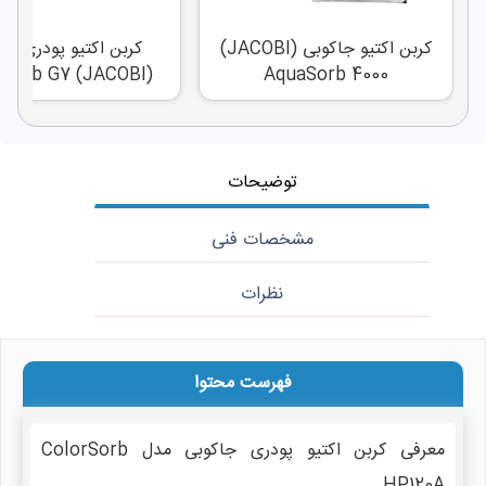
کربن اکتیو جاکوبی (JACOBI)
کربن اکتیو پودری جا
(JACOBI) ColorSorb G7
AquaSorb 4000
توضیحات
مشخصات فنی
نظرات
فهرست محتوا
معرفی کربن اکتیو پودری جاکوبی مدل ColorSorb
HP120A