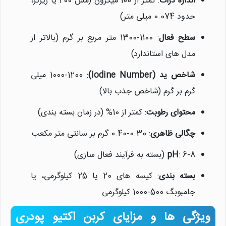
اندازه ذرات
: کمتر از 100 میکرون (مش 200 یا ریزتر،
حدود 0.074 میلی متر)
سطح فعال
: 1100-1300 متر مربع بر گرم (بالاتر از
مدل های استاندارد)
شاخص ید (Iodine Number)
: 1000-1200 میلی
گرم بر گرم (شاخص جذب بالا)
محتوای رطوبت
: کمتر از 10% (در زمان بسته بندی)
چگالی ظاهری
: 0.30-0.40 گرم بر سانتی متر مکعب
: 6-8 (بسته به فرآیند فعال سازی)
pH
بسته بندی
: کیسه های 20 یا 25 کیلوگرمی، یا
جامبوبگ 500-1000 کیلوگرمی
ویژگی ها و مزایای کربن اکتیو پودری