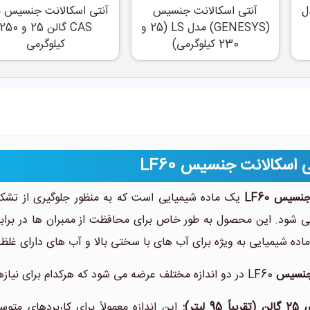
ل
آنتی اسکالانت جنسیس
آنتی اسکالانت جنسیس 
(GENESYS) مدل LS (25 و
CAS گالن 25 و 250
230 کیلوگرمی)
کیلوگرمی
 اسکالانت جنسیس LF60
سیس LF60
یک ماده شیمیایی است که به منظور جلوگیری از تش
ه می شود. این محصول به طور خاص برای محافظت از ممبران ها در برا
ده شیمیایی به ویژه برای آب های با سختی بالا و آب های دارای غلظ
 جنسیس
LF60 در دو اندازه مختلف عرضه می شود که هرکدام برای نیازهای مختلف کاربردی طراحی شده اند:
 لیتر):
این اندازه معمولاً برای کاربردهای متو