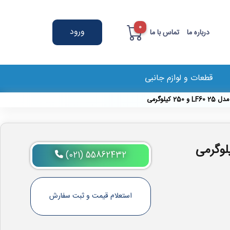
0
ورود
درباره ما
تماس با ما
قطعات و لوازم جانبی
کیلوگرمی
(021) 55862432
استعلام قیمت و ثبت سفارش