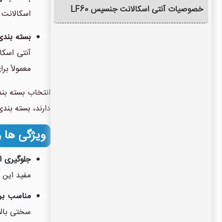
خصوصیات آنتی اسکالانت جنسیس LF60
اسکالانت دارند. این بست
بسته بندی 250 کیلوگرم (معادل تقریباً 210
معمولاً بر
انتخاب بسته بن
دارند، بسته بندی 250 کیلوگرمی توصیه می شود، در حالی که برای سیستم های کوچک تر یا استفاده خانگی، بسته بندی 25 گالن کا
ویژگی ها و
جلوگیری ا
مفید این 
مناسب بر
سختی بال