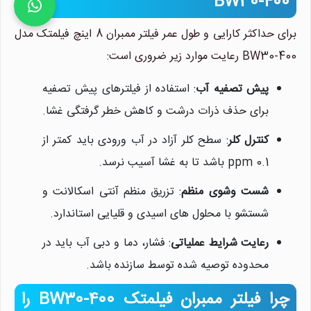
BW30-400
برای حداکثر کارایی و طول عمر فیلتر ممبران 8 اینچ فیلمتک مدل
BW30-400 رعایت موارد زیر ضروری است:
پیش تصفیه آب
: استفاده از فیلترهای پیش تصفیه
برای حذف ذرات درشت و کاهش خطر گرفتگی غشا.
کنترل کلر
: سطح کلر آزاد در آب ورودی باید کمتر از
0.1 ppm باشد تا به غشا آسیب نرسد.
شست وشوی منظم
: تزریق منظم آنتی اسکالانت و
شستشو با محلول های اسیدی و قلیایی استاندارد.
رعایت شرایط عملیاتی
: فشار، دما و دبی آب باید در
محدوده توصیه شده توسط سازنده باشد.
چرا فیلتر ممبران فیلمتک BW30-400 را