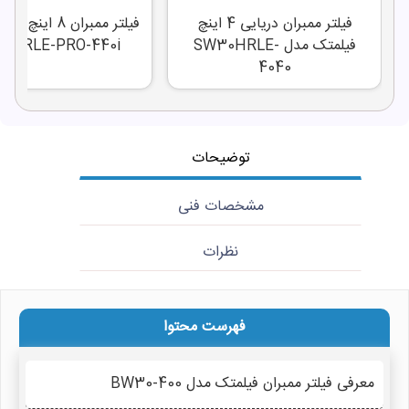
فیلتر ممبران دریایی 4 اینچ
فیلتر ممبران 8 ای
فیلمتک مدل SW30HRLE-
0HRLE-PRO-440i
4040
توضیحات
مشخصات فنی
نظرات
فهرست محتوا
معرفی فیلتر ممبران فیلمتک مدل BW30-400