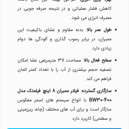
کاهش فشار عملیاتی و در نتیجه صرفه جویی در
مصرف انرژی می شود.
طول عمر بالا
: بدنه مقاوم و غشای باکیفیت این
ممبران، در برابر رسوب گذاری و آلودگی ها دوام
زیادی دارد.
سطح فعال بالا
: مساحت 37 مترمربعی غشا امکان
تصفیه حجم بیشتری از آب را با تعداد کمتر المان
فراهم می کند.
سازگاری گسترده
:
فیلتر ممبران 8 اینچ فیلمتک مدل
نیلان واتر
BW30-400
با انواع سیستم های اسمز معکوس
معمولا در لحظه پاسخگوی شما
هستیم.
سازگار است و برای آب های مختلف (چاه، زیرزمینی
و سطحی) کاربرد دارد.