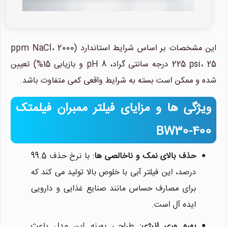
این مشخصات بر اساس شرایط استاندارد (2000 ppm NaCl،
225 psi، 25 درجه سانتی گراد، pH 8 و بازیابی 15%) تعیین
شده و ممکن است بسته به شرایط واقعی کمی متفاوت باشد.
ویژگی ها و مزایای فیلتر ممبران فیلمتک
BW30-400
حذف بالای نمک و ناخالصی ها
: با نرخ حذف 99.5
درصد، این فیلتر آبی با خلوص بالا تولید می کند که
برای مصارف حساس مانند صنایع غذایی و دارویی
ایده آل است.
بهره وری انرژی
: طراحی بهینه این مدل باعث