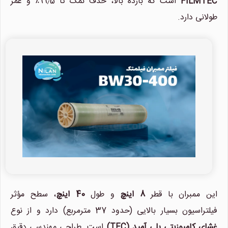
FILMTEC
است که بازده بالا، حذف نمک تا 99٫5٪ و عمر
طولانی دارد.
این ممبران با قطر
8 اینچ
و طول
40 اینچ
، سطح مؤثر
فیلتراسیون بسیار بالایی (حدود 37 مترمربع) دارد و از نوع
غشای کامپوزیتی پلی آمید (TFC)
است. طراحی مهندسی دقیق