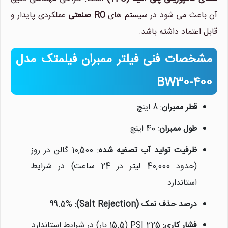
آن باعث می شود در سیستم های
RO صنعتی
عملکردی پایدار و
قابل اعتماد داشته باشد.
مشخصات فنی فیلتر ممبران فیلمتک مدل
BW30-400
قطر ممبران
: 8 اینچ
طول ممبران
: 40 اینچ
ظرفیت تولید آب تصفیه شده
: 10,500 گالن در روز
(حدود 40,000 لیتر در 24 ساعت) در شرایط
استاندارد
درصد حذف نمک (Salt Rejection)
: 99.5%
فشار کاری
: 225 PSI (15.5 بار) در شرایط استاندارد