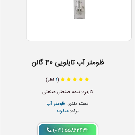
فلومتر آب تابلویی 40 گالن
(
1
نظر)
کاربرد: نیمه صنعتی,صنعتی
دسته بندی:
فلومتر آب
برند:
متفرقه
(021) 55862432