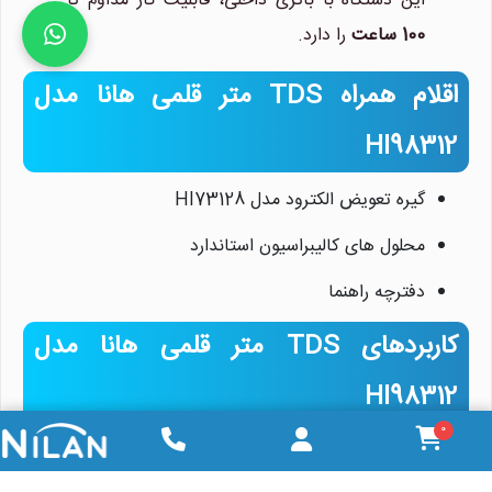
این دستگاه با باتری داخلی، قابلیت کار مداوم تا
100 ساعت
را دارد.
اقلام همراه TDS متر قلمی هانا مدل
HI98312
گیره تعویض الکترود مدل HI73128
محلول های کالیبراسیون استاندارد
دفترچه راهنما
کاربردهای TDS متر قلمی هانا مدل
HI98312
0
تستر HI98312 برای اندازه گیری دقیق کیفیت آب در کاربردهای
مختلف، از جمله تصفیه آب، سیستم های اسمز معکوس،