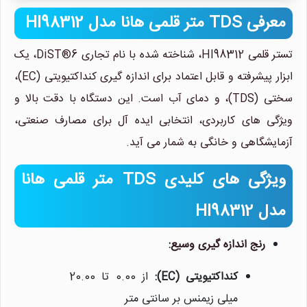
معرفی TDS متر قلمی هانا مدل HI98312
تستر قلمی HI98312، شناخته شده با نام تجاری DiST®6، یک
ابزار پیشرفته و قابل اعتماد برای اندازه گیری کنداکتیویتی (EC)،
سختی (TDS)، و دمای آب است. این دستگاه با دقت بالا و
ویژگی های کاربردی، انتخابی ایده آل برای مصارف صنعتی،
آزمایشگاهی و خانگی به شمار می آید.
ویژگی های کلیدی TDS متر قلمی هانا
مدل HI98312
رنج اندازه گیری وسیع:
کنداکتیویتی (EC):
از 0.00 تا 20.00
میلی زیمنس بر سانتی متر