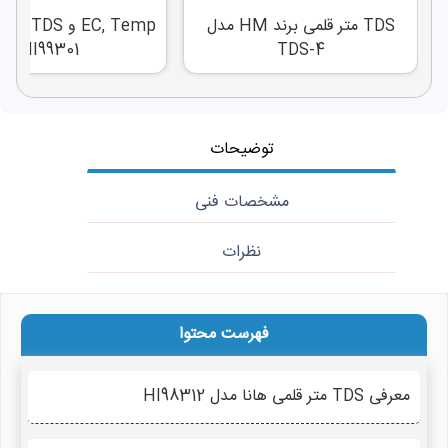
TDS متر قلمی برند HM مدل
EC, Temp و
HI99301
TDS-4
توضیحات
مشخصات فنی
نظرات
فهرست محتوا
معرفی TDS متر قلمی هانا مدل HI98312