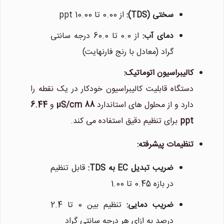
سختی (TDS):
از 0.00 تا 10.00 ppt
دمای آب:
از 0.0 تا 60.0 درجه سانتی
گراد (معادل با رنج فارنهایت)
کالیبراسیون اتوماتیک:
نیلان واتر
دستگاه قابلیت کالیبراسیون خودکار در یک نقطه را
معمولا در لحظه پاسخگوی شما
دارد و از محلول های استاندارد
88 µS/cm
و
6.44
هستیم.
ppt
برای تنظیم دقیق استفاده می کند.
تنظیمات پیشرفته:
ضریب تبدیل EC به TDS:
قابل تنظیم
در بازه 0.45 تا 1.00
ضریب دمایی:
تنظیم بین 0 تا 2.4
درصد به ازای هر درجه سانتی گراد