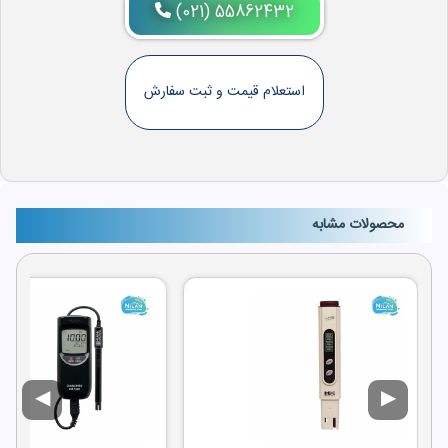
(021) 55862432
استعلام قیمت و ثبت سفارش
محصولات مشابه
◀
▶