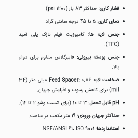
فشار کاری:
حداکثر 83 بار (1200 psi).
دمای کاری:
5 تا 45 درجه سانتی گراد.
جنس لایه ها:
کامپوزیت فیلم نازک پلی آمید
(TFC).
جنس پوسته بیرونی:
فایبرگلاس مقاوم برای دوام
بالا.
ضخامت لایه Feed Spacer:
0.86 میلی متر (34
mil) برای کاهش رسوب و افزایش جریان.
pH قابل تحمل:
3 تا 10 (برای شست وشو 2 تا 12).
حداکثر جریان ورودی:
19 متر مکعب در ساعت.
استانداردها:
NSF/ANSI 61، ISO 9001.