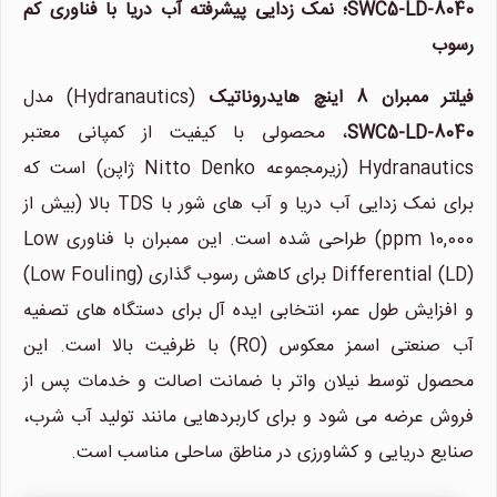
SWC5-LD-8040؛ نمک زدایی پیشرفته آب دریا با فناوری کم
رسوب
فیلتر ممبران 8 اینچ هایدروناتیک
(Hydranautics) مدل
SWC5-LD-8040
، محصولی با کیفیت از کمپانی معتبر
Hydranautics (زیرمجموعه Nitto Denko ژاپن) است که
برای نمک زدایی آب دریا و آب های شور با TDS بالا (بیش از
10,000 ppm) طراحی شده است. این ممبران با فناوری Low
Differential (LD) برای کاهش رسوب گذاری (Low Fouling)
و افزایش طول عمر، انتخابی ایده آل برای دستگاه های تصفیه
آب صنعتی اسمز معکوس (RO) با ظرفیت بالا است. این
محصول توسط نیلان واتر با ضمانت اصالت و خدمات پس از
فروش عرضه می شود و برای کاربردهایی مانند تولید آب شرب،
صنایع دریایی و کشاورزی در مناطق ساحلی مناسب است.