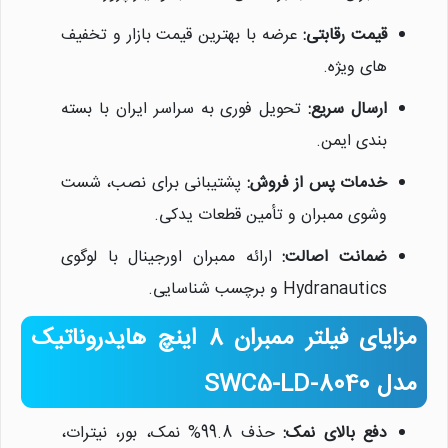
قیمت رقابتی:
عرضه با بهترین قیمت بازار و تخفیف
های ویژه.
ارسال سریع:
تحویل فوری به سراسر ایران با بسته
بندی ایمن.
خدمات پس از فروش:
پشتیبانی برای نصب، شست
وشوی ممبران و تأمین قطعات یدکی.
ضمانت اصالت:
ارائه ممبران اورجینال با لوگوی
Hydranautics و برچسب شناسایی.
مزایای فیلتر ممبران 8 اینچ هایدروناتیک
مدل SWC5-LD-8040
دفع بالای نمک:
حذف 99.8% نمک، بور، نیترات،