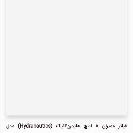
فیلتر ممبران 8 اینچ هایدروناتیک (Hydranautics) مدل