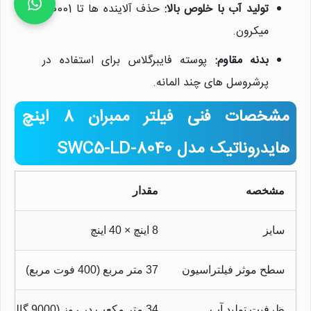
تولید آب با خلوص بالا:
حذف آلاینده ها تا 0.0001
میکرون.
بدنه مقاوم:
پوسته فایبرگلاس برای استفاده در
پرشروسل های چند المانه.
مشخصات فنی فیلتر ممبران 8 اینچ
هایدروناتیک مدل SWC5-LD-8040
مشخصه
مقدار
سایز
8 اینچ × 40 اینچ
سطح موثر فیلتراسیون
37 متر مربع (400 فوت مربع)
ظرفیت تولید آب
34 متر مکعب در روز (9000 گالن در روز)