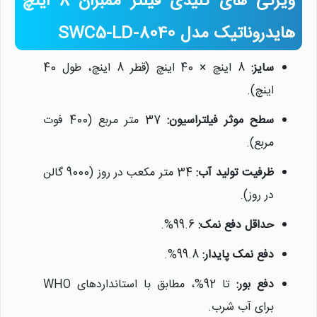
ویژگی های کلیدی فیلتر ممبران 8 اینچ
هایدروناتیک مدل SWC5-LD-8040
سایز:
8 اینچ × 40 اینچ (قطر 8 اینچ، طول 40
اینچ).
سطح موثر فیلتراسیون:
37 متر مربع (400 فوت
مربع).
ظرفیت تولید آب:
34 متر مکعب در روز (9000 گالن
در روز).
حداقل دفع نمک:
99.6%.
دفع نمک پایدار:
99.8%.
دفع بور:
تا 92%، مطابق با استانداردهای WHO
برای آب شرب.