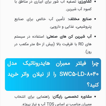
کشاورزی:
تصفیه آب شور برای آبیاری در مناطق با
کمبود آب شیرین.
صنایع مختلف:
تأمین آب خالص برای صنایع
پتروشیمی، غذایی و دارویی.
آب شیرین کن های صنعتی:
استفاده در سیستم
های RO با ظرفیت بالا (بیش از 50 متر مکعب در
روز).
چرا فیلتر ممبران هایدروناتیک مدل
نیلان واتر
SWC5-LD-8040 را از نیلان واتر خرید
معمولا در لحظه پاسخگوی شما
هستیم.
کنید؟
مشاوره تخصصی رایگان:
راهنمایی برای انتخاب
ممبران مناسب بر اساس TDS آب و نیاز پروژه.