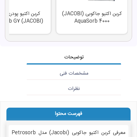
کربن اکتیو جاکوبی (JACOBI)
کربن اکتیو پودری جا
(JACOBI) ColorSorb G7
AquaSorb 4000
توضیحات
مشخصات فنی
نظرات
فهرست محتوا
معرفی کربن اکتیو جاکوبی (Jacobi) مدل Petrosorb