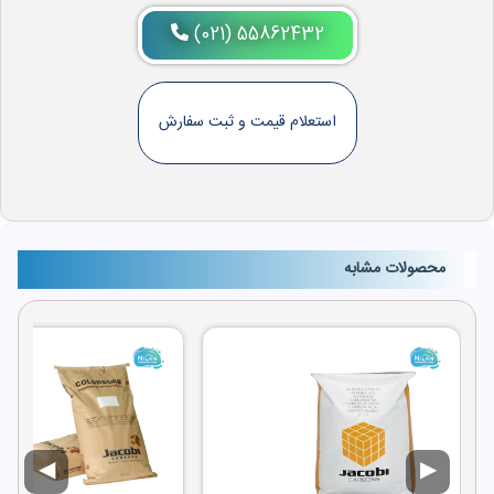
(021) 55862432
استعلام قیمت و ثبت سفارش
محصولات مشابه
◀
▶