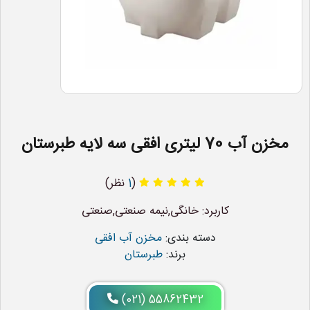
مخزن آب 70 لیتری افقی سه لایه طبرستان
(
1
نظر)
کاربرد: خانگی,نیمه صنعتی,صنعتی
دسته بندی:
مخزن آب افقی
برند:
طبرستان
(021) 55862432