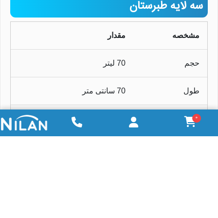
سه لایه طبرستان
مشخصه
مقدار
حجم
70 لیتر
طول
70 سانتی متر
0
عرض
48 سانتی متر
ارتفاع
53 سانتی متر
جنس
پلی اتیلن فودگرید (Food Grade)
تعداد لایه ها
سه لایه (سفید، مشکی، سفید)